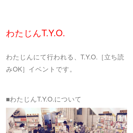
わたじんT.Y.O.
わたじんにて行われる、T.Y.O.［立ち読
みOK
］イベントです。
■わたじんT.Y.O.について